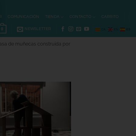
R
COMUNICACIÓN
TIENDA
CONTACTO
CARRITO
0
NEWSLETTER
CA
EN
ES
 casa de muñecas construida por