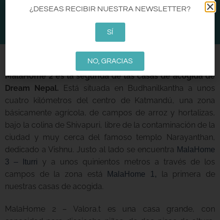
CA
EN
ES
¿DESEAS RECIBIR NUESTRA NEWSLETTER?
0
SÍ
MALAHOME 2
NO, GRACIAS
MalaHome 2 es la segunda de las casas de acogida de
Dream Nepal.
Está situada en Budhanilkantha a unos
cuatro kilómetros del centro de Katmandú, una zona
básicamente agrícola, de campos de arroz y hortalizas,
bajo la colina de Shivapuri, libre de la contaminación de la
ciudad y muy cerca del famoso templo Narayanthan,
dedicado a Vishnu. Justo al lado se encuentra
MalaHome
y a unos quinientos metros a través de los
3 – Iturri
campos de la zona está
la primera de
MalaHome 1,
nuestras casas de acogida.
MalaHome 2 – Valora.t es una casa grande, con