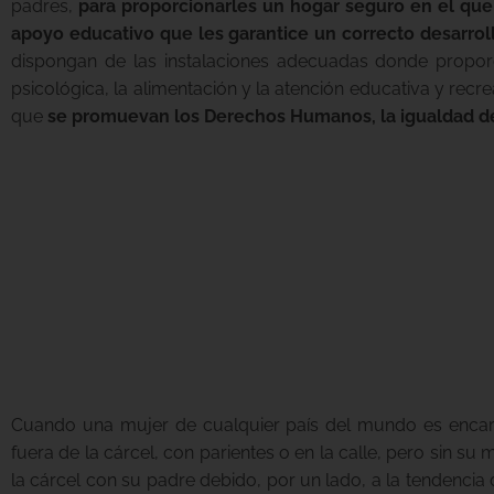
padres,
para proporcionarles un hogar seguro en el que 
apoyo educativo que les garantice un correcto desarrol
dispongan de las instalaciones adecuadas donde proporci
psicológica, la alimentación y la atención educativa y recre
que
se promuevan los Derechos Humanos, la igualdad de
Queremos crear hogares vivos,
convivencia, la comunicación y
para la cultura, la naturaleza y la 
Cuando una mujer de cualquier país del mundo es encarc
fuera de la cárcel, con parientes o en la calle, pero sin s
la cárcel con su padre debido, por un lado, a la tendencia 