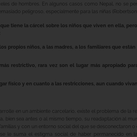
cárceles de hombres. En algunos casos como Nepal, no se pe
emasiado peligroso, especialmente para las niñas (Robertson,
ue tiene la cárcel sobre los niños que viven en ella, pero
:
os propios niños, a las madres, a los familiares que están 
ás restrictivo, rara vez son el lugar más apropiado par
gar físico y en cuanto a las restricciones, aun cuando viv
olle en un ambiente carcelario, existe el problema de la r
la, bien sea antes o al mismo tiempo, su readaptación al mu
s familias y con un entorno social del que se desconectaron
o se le suma el estigma social de haber permanecido en l