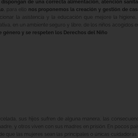
dispongan de una correcta alimentación, atención sanitar
lo
, para ello
nos proponemos la creación y gestión de cas
onar la asistencia y la educación que mejore la higiene, l
ativa, en un ambiente seguro y libre, de los niños acogidos e
 género y se respeten los Derechos del Niño
 dando valor a la
 creando espacios
expresión artística
elada, sus hijos sufren de alguna manera, las consecuenc
u madre, y otros viven con sus madres en prisión. En pocos pa
de que las mujeres sean las principales o únicas cuidadoras d