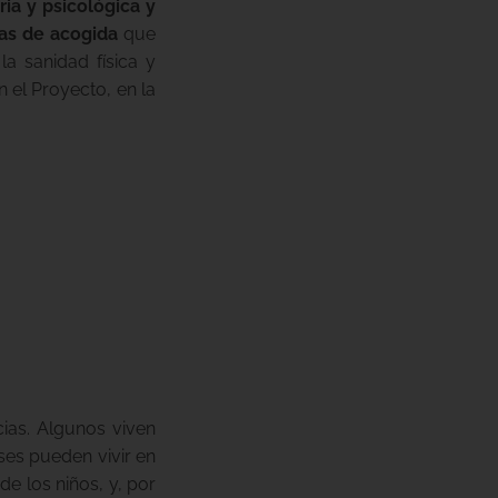
ia y psicológica y
as de acogida
que
a sanidad física y
n el Proyecto, en la
ias. Algunos viven
íses pueden vivir en
e los niños, y, por