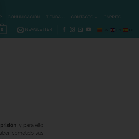
R
COMUNICACIÓN
TIENDA
CONTACTO
CARRITO
0
NEWSLETTER
CA
EN
ES
prisión
, y para ello
haber cometido sus