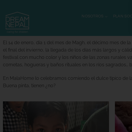
NOSOTROS
PLAN SOC
El 14 de enero, día 1 del mes de Magh, el décimo mes de la 
el final del invierno, la llegada de los días más largos y cál
festival con mucho color y los niños de las zonas rurales v
cometas, hogueras y baños rituales en los ríos sagrados… 
En MalaHome lo celebramos comiendo el dulce típico de la fi
Buena pinta, tienen ¿no?