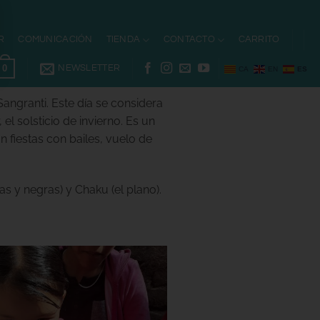
R
COMUNICACIÓN
TIENDA
CONTACTO
CARRITO
0
NEWSLETTER
CA
EN
ES
Sangranti. Este día se considera
el solsticio de invierno. Es un
 fiestas con bailes, vuelo de
s y negras) y Chaku (el plano).