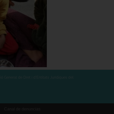
ó General de Dret i d'Entitats Jurídiques del
Canal de denuncias