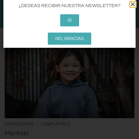
CA
EN
ES
¿DESEAS RECIBIR NUESTRA NEWSLETTER?
0
SÍ
NO, GRACIAS
/
DONACIONES
CUMPLEAÑOS
Menhdo