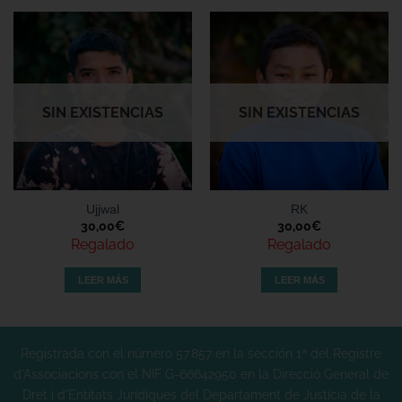
SIN EXISTENCIAS
SIN EXISTENCIAS
Ujjwal
RK
30,00
€
30,00
€
Regalado
Regalado
LEER MÁS
LEER MÁS
Registrada con el número 57.857 en la sección 1ª del Registre
d’Associacions con el NIF G-66642950 en la Direcció General de
Dret i d'Entitats Jurídiques del Departament de Justícia de la