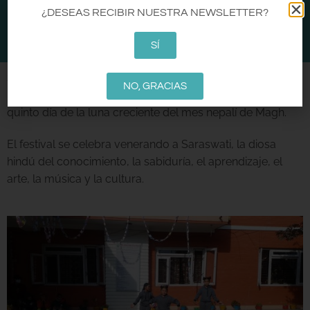
CA
EN
ES
¿DESEAS RECIBIR NUESTRA NEWSLETTER?
0
SÍ
Saraswati Puja, también conocida como Basanta
NO, GRACIAS
Panchami o Shree Panchami, se celebra cada año el
quinto día de la luna creciente del mes nepalí de Magh.
El festival se celebra venerando a Saraswati, la diosa
hindú del conocimiento, la sabiduría, el aprendizaje, el
arte, la música y la cultura.