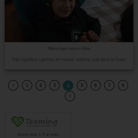
Mero topi ramro chha
Topi significa «gorro» en nepalí, adivina qué dice la frase.
1
2
3
4
5
6
7
8