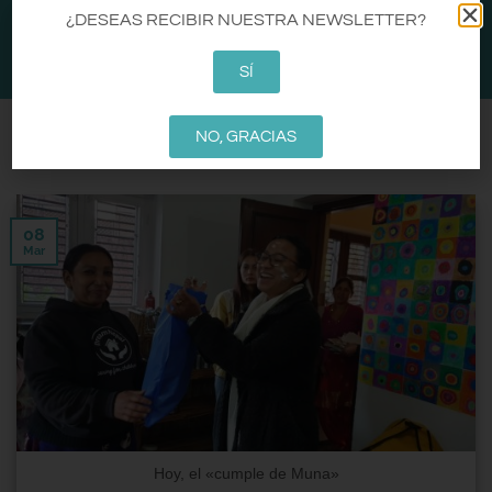
CA
EN
ES
¿DESEAS RECIBIR NUESTRA NEWSLETTER?
0
SÍ
NO, GRACIAS
ARCHIVOS DE CATEGORÍA:
MALAHOME VALORA·T
08
Mar
Hoy, el «cumple de Muna»