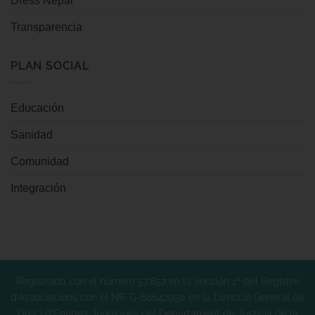
Dress Nepal
Transparencia
PLAN SOCIAL
Educación
Sanidad
Comunidad
Integración
Registrada con el número 57.857 en la sección 1ª del Registre
d’Associacions con el NIF G-66642950 en la Direcció General de
Dret i d'Entitats Jurídiques del Departament de Justícia de la