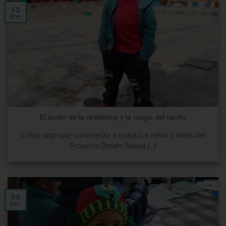
13
Ene
El poder de la resiliencia y la magia del cariño
Si hay algo que caracteriza a todos los niños y niñas del
Proyecto Dream Nepal [...]
09
Ene