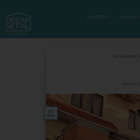
NOSOTROS
PLAN SOC
DREAM NEPAL
,
POSTED 
20
Ene