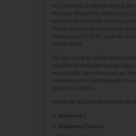
Hoy tenemos la enorme alegría de c
Proyecto MalaHome, MalaHome 3 (val
nombre). Gracias a ella vamos a poder
60 los que habrán pasado por el 
Valora.t y por lo tanto, igual de cer
Dream Nepal.
Ha sido una gran suerte haber encon
nepalí ha promulgado una ley según 
de accogida, de manera que nos hemo
viviran los niños y en MH2 y MH3 las 
prisión en el futuro.
Podéis ver la actual distribución de ni
MalaHome 1
MalaHome 2 Valora.t