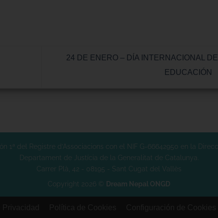
24 DE ENERO – DÍA INTERNACIONAL DE
EDUCACIÓN
n 1ª del Registre d’Associacions con el NIF G-66642950 en la Direcci
Departament de Justícia de la Generalitat de Catalunya.
Carrer Plà, 42 - 08195 - Sant Cugat del Vallès
Copyright 2026 ©
Dream Nepal ONGD
e Privacidad
Política de Cookies
Configuración de Cookies