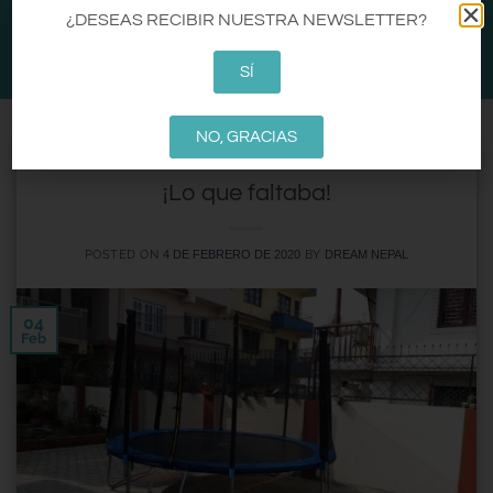
CA
EN
ES
¿DESEAS RECIBIR NUESTRA NEWSLETTER?
0
SÍ
NO, GRACIAS
DREAM NEPAL
MALAHOME
MALAHOME 3
MALAHOME VALORA·T
,
,
,
¡Lo que faltaba!
POSTED ON
BY
4 DE FEBRERO DE 2020
DREAM NEPAL
04
Feb