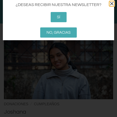
CA
EN
ES
¿DESEAS RECIBIR NUESTRA NEWSLETTER?
0
SÍ
NO, GRACIAS
/
DONACIONES
CUMPLEAÑOS
Joshana