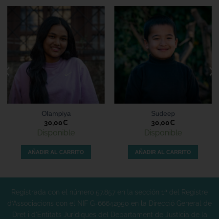
Olampiya
Sudeep
30,00
€
30,00
€
Disponible
Disponible
AÑADIR AL CARRITO
AÑADIR AL CARRITO
Registrada con el número 57.857 en la sección 1ª del Registre
d’Associacions con el NIF G-66642950 en la Direcció General de
Dret i d'Entitats Jurídiques del Departament de Justícia de la