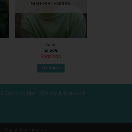
SIN EXISTENCIAS
Aarati
30,00
€
Regalado
LEER MÁS
ó General de Dret i d'Entitats Jurídiques del
Canal de denuncias