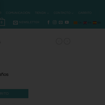
R
COMUNICACIÓN
TIENDA
CONTACTO
CARRITO
0
NEWSLETTER
CA
EN
ES
S
años
RITO