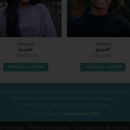
Olampiya
Shrawan
30,00
€
30,00
€
Disponible
Disponible
AÑADIR AL CARRITO
AÑADIR AL CARRITO
n 1ª del Registre d’Associacions con el NIF G-66642950 en la Direcci
Departament de Justícia de la Generalitat de Catalunya.
Carrer Plà, 42 - 08195 - Sant Cugat del Vallès
Copyright 2026 ©
Dream Nepal ONGD
e Privacidad
Política de Cookies
Configuración de Cookies