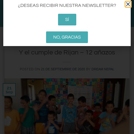
CA
EN
ES
¿DESEAS RECIBIR NUESTRA NEWSLETTER?
0
SÍ
NO, GRACIAS
DREAM NEPAL
MALAHOME
,
Y el cumple de Rijan – 12 añazos
POSTED ON
BY
21 DE SEPTIEMBRE DE 2020
DREAM NEPAL
21
Sep